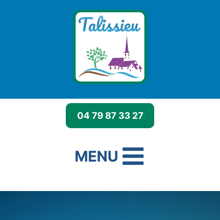
Aller
au
contenu
04 79 87 33 27
MENU