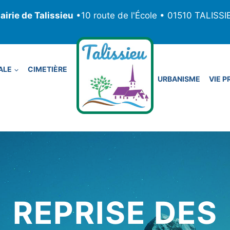
airie de Talissieu
•10 route de l'École • 01510 TALISSI
ALE
CIMETIÈRE
URBANISME
VIE P
REPRISE DES